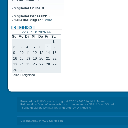
·
Gäste Online: 47
·
Mitglieder Online: 0
·
Mitglieder insgesamt: 5
·
Neuestes Mitglied:
Josef
EREIGNISSE
<<
August 2026
>>
So
Mo
Di
Mi
Do
Fr
Sa
1
2
3
4
5
6
7
8
9
10
11
12
13
14
15
16
17
18
19
20
21
22
23
24
25
26
27
28
29
30
31
Keine Ereignisse.
Powered by
PHP-Fusion
copyright © 2002 - 2026 by Nick Jones.
Released as free software without warranties under
GNU Affero GPL
v3.
Theme designed by
Max Toball
udated by D. Kersting
Seitenaufbau in 0.02 Sekunden