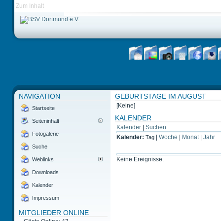
Zum Inhalt
NAVIGATION
GEBURTSTAGE IM AUGUST
[Keine]
Startseite
KALENDER
Seiteninhalt
Kalender
|
Suchen
Fotogalerie
Kalender:
|
Woche
|
Monat
|
Jahr
Tag
Suche
Keine Ereignisse.
Weblinks
Downloads
Kalender
Impressum
MITGLIEDER ONLINE