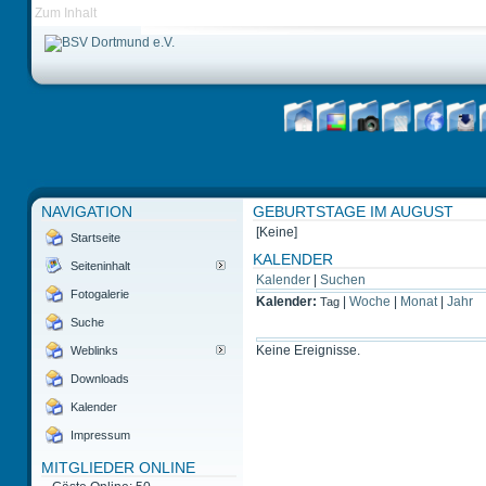
Zum Inhalt
NAVIGATION
GEBURTSTAGE IM AUGUST
[Keine]
Startseite
KALENDER
Seiteninhalt
Kalender
|
Suchen
Fotogalerie
Kalender:
|
Woche
|
Monat
|
Jahr
Tag
Suche
Keine Ereignisse.
Weblinks
Downloads
Kalender
Impressum
MITGLIEDER ONLINE