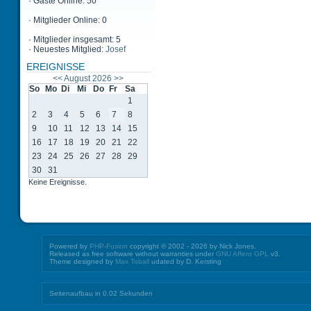
·
Gäste Online: 50
·
Mitglieder Online: 0
·
Mitglieder insgesamt: 5
·
Neuestes Mitglied:
Josef
EREIGNISSE
<<
August 2026
>>
So
Mo
Di
Mi
Do
Fr
Sa
1
2
3
4
5
6
7
8
9
10
11
12
13
14
15
16
17
18
19
20
21
22
23
24
25
26
27
28
29
30
31
Keine Ereignisse.
Powered by
PHP-Fusion
copyright © 2002 - 2026 by Nick Jones.
Released as free software without warranties under
GNU Affero GPL
v3.
Theme designed by
Max Toball
udated by D. Kersting
Seitenaufbau in 0.02 Sekunden