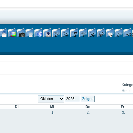
Katego
Heute
Di
Mi
Do
Fr
1.
2.
3.