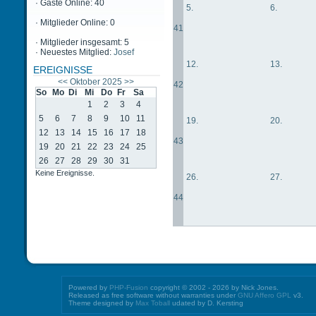
·
Gäste Online: 40
5.
6.
·
Mitglieder Online: 0
41
·
Mitglieder insgesamt: 5
·
Neuestes Mitglied:
Josef
12.
13.
EREIGNISSE
<<
Oktober 2025
>>
42
So
Mo
Di
Mi
Do
Fr
Sa
1
2
3
4
5
6
7
8
9
10
11
19.
20.
12
13
14
15
16
17
18
43
19
20
21
22
23
24
25
26
27
28
29
30
31
Keine Ereignisse.
26.
27.
44
Powered by
PHP-Fusion
copyright © 2002 - 2026 by Nick Jones.
Released as free software without warranties under
GNU Affero GPL
v3.
Theme designed by
Max Toball
udated by D. Kersting