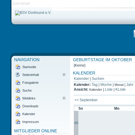
Zum Inhalt
NAVIGATION
GEBURTSTAGE IM OKTOBER
[Keine]
Startseite
KALENDER
Seiteninhalt
Kalender
|
Suchen
Fotogalerie
Kalender:
Tag
|
Woche
|
|
Jahr
Monat
Ansicht:
|
Liste
|
KListe
Kalender
Suche
Weblinks
<< September
Downloads
So
Mo
Kalender
Impressum
40
MITGLIEDER ONLINE