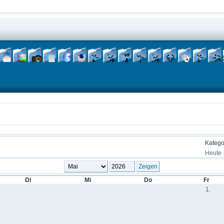
Katego
Heute
Di
Mi
Do
Fr
1.