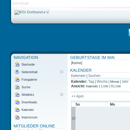
Zum Inhalt
NAVIGATION
GEBURTSTAGE IM MAI
[Keine]
Startseite
KALENDER
Seiteninhalt
Kalender
|
Suchen
Fotogalerie
Kalender:
Tag
|
Woche
|
|
Jahr
Monat
Ansicht:
|
Liste
|
KListe
Kalender
Suche
Weblinks
<< April
Downloads
So
Mo
Kalender
Impressum
18
MITGLIEDER ONLINE