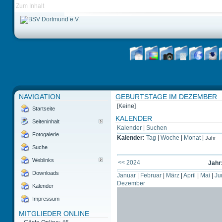
Zum Inhalt
NAVIGATION
GEBURTSTAGE IM DEZEMBER
[Keine]
Startseite
KALENDER
Seiteninhalt
Kalender
|
Suchen
Fotogalerie
Kalender:
Tag
|
Woche
|
Monat
|
Jahr
Suche
Weblinks
<< 2024
Jahr
Downloads
Januar
|
Februar
|
März
|
April
|
Mai
|
Ju
Dezember
Kalender
Impressum
MITGLIEDER ONLINE