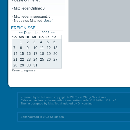
·
Gäste Online: 45
·
Mitglieder Online: 0
·
Mitglieder insgesamt: 5
·
Neuestes Mitglied:
Josef
EREIGNISSE
<<
Dezember 2025
>>
So
Mo
Di
Mi
Do
Fr
Sa
1
2
3
4
5
6
7
8
9
10
11
12
13
14
15
16
17
18
19
20
21
22
23
24
25
26
27
28
29
30
31
Keine Ereignisse.
Powered by
PHP-Fusion
copyright © 2002 - 2026 by Nick Jones.
Released as free software without warranties under
GNU Affero GPL
v3.
Theme designed by
Max Toball
udated by D. Kersting
Seitenaufbau in 0.02 Sekunden