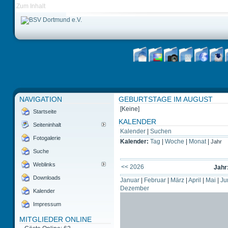
Zum Inhalt
NAVIGATION
GEBURTSTAGE IM AUGUST
[Keine]
Startseite
KALENDER
Seiteninhalt
Kalender
|
Suchen
Fotogalerie
Kalender:
Tag
|
Woche
|
Monat
|
Jahr
Suche
Weblinks
<< 2026
Jahr
Downloads
Januar
|
Februar
|
März
|
April
|
Mai
|
Ju
Dezember
Kalender
Impressum
MITGLIEDER ONLINE