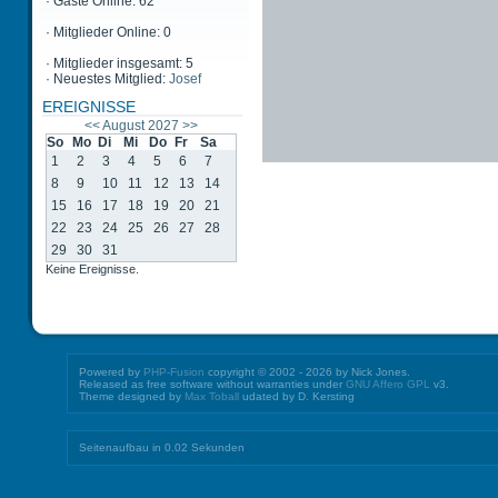
·
Gäste Online: 62
·
Mitglieder Online: 0
·
Mitglieder insgesamt: 5
·
Neuestes Mitglied:
Josef
EREIGNISSE
<<
August 2027
>>
So
Mo
Di
Mi
Do
Fr
Sa
1
2
3
4
5
6
7
8
9
10
11
12
13
14
15
16
17
18
19
20
21
22
23
24
25
26
27
28
29
30
31
Keine Ereignisse.
Powered by
PHP-Fusion
copyright © 2002 - 2026 by Nick Jones.
Released as free software without warranties under
GNU Affero GPL
v3.
Theme designed by
Max Toball
udated by D. Kersting
Seitenaufbau in 0.02 Sekunden