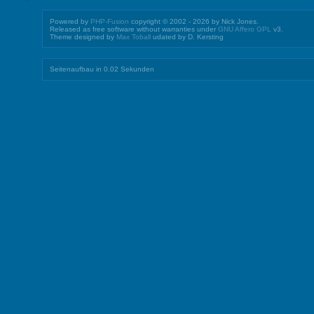
Powered by
PHP-Fusion
copyright © 2002 - 2026 by Nick Jones.
Released as free software without warranties under
GNU Affero GPL
v3.
Theme designed by
Max Toball
udated by D. Kersting
Seitenaufbau in 0.02 Sekunden