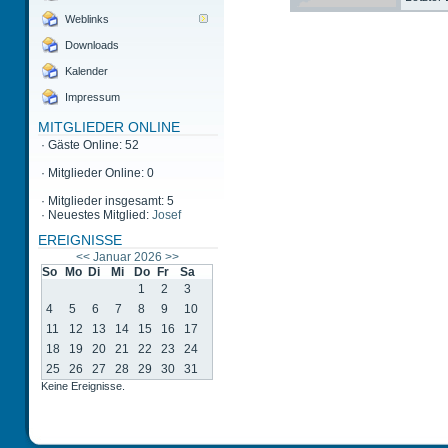
Weblinks
Downloads
Kalender
Impressum
MITGLIEDER ONLINE
·
Gäste Online: 52
·
Mitglieder Online: 0
·
Mitglieder insgesamt: 5
·
Neuestes Mitglied:
Josef
EREIGNISSE
<<
Januar 2026
>>
So
Mo
Di
Mi
Do
Fr
Sa
1
2
3
4
5
6
7
8
9
10
11
12
13
14
15
16
17
18
19
20
21
22
23
24
25
26
27
28
29
30
31
Keine Ereignisse.