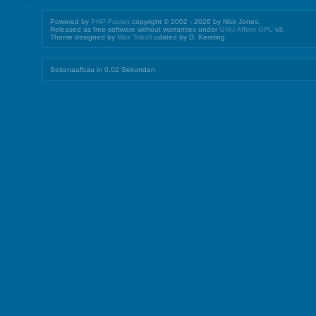
Powered by
PHP-Fusion
copyright © 2002 - 2026 by Nick Jones.
Released as free software without warranties under
GNU Affero GPL
v3.
Theme designed by
Max Toball
udated by D. Kersting
Seitenaufbau in 0.02 Sekunden