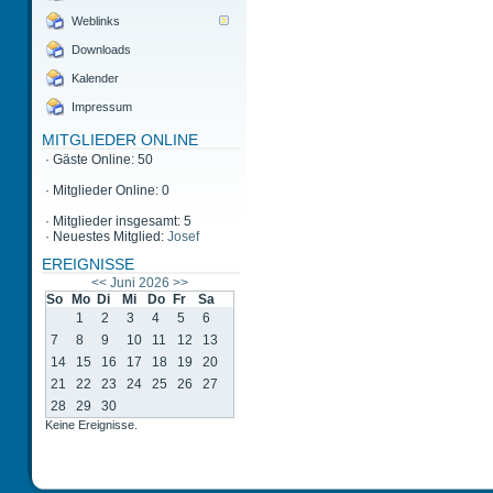
Weblinks
Downloads
Kalender
Impressum
MITGLIEDER ONLINE
·
Gäste Online: 50
·
Mitglieder Online: 0
·
Mitglieder insgesamt: 5
·
Neuestes Mitglied:
Josef
EREIGNISSE
<<
Juni 2026
>>
So
Mo
Di
Mi
Do
Fr
Sa
1
2
3
4
5
6
7
8
9
10
11
12
13
14
15
16
17
18
19
20
21
22
23
24
25
26
27
28
29
30
Keine Ereignisse.